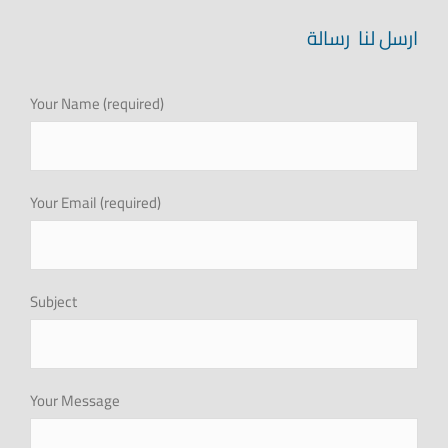
المركز الاعلامي
ارسل لنا رسالة
علاقات المستثمرين
Your Name (required)
التوظيف
Your Email (required)
اطلب الأن
البروشور
Subject
Your Message