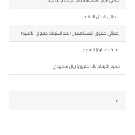
اطلب الأن
اجمالي الدخل الشامل
-3.5
البروشور
إجمالي حقوق المساهمين (بعد استبعاد حقوق الأقلية)
128.7
ربحية (خسارة) السهم
-0.26
جميع الأرقام بالـ (مليون) ريال سعودي
بند