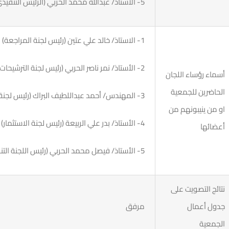
5- الاستاذ/ عبدالله محمد الحربي (الرئيس التنفيذي)
1- الاستاذ/ خالد علي عتين (رئيس لجنة المراجعة)
2- الأستاذ/ نمر ناصر الحربي (رئيس لجنة الترشيحات والمكافآت)
أسماء رؤساء اللجان
الحاضرين للجمعية
3- المهندس/ أحمد عبداللطيف البراك (رئيس لجنة الحوكمة وإدارة المخاطر)
او من ينيبونهم من
4- الأستاذ/ بدر علي الربيعة (رئيس لجنة الاستثمار)
أعضائها
5- الأستاذ/ فيصل محمد الحربي (رئيس اللجنة التنفيذية).
نتائج التصويت على
جدول أعمال
مرفق
الجمعية