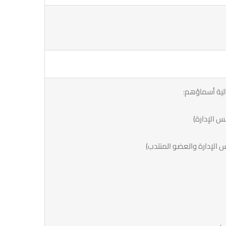
الية أسماؤهم: