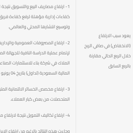
1- ارتفاع مصاريف البيع والتسويق نتيجة 
كفاءات إدارية مؤهلة لرفع كفاءة فريق 
وتوسيع انتشارها المحلي والعالمي.
يعود سبب الارتفاع
2- ارتفاع المصروفات العمومية والإدا
(الانخفاض) في صافي الربح
لإتمام عملية الدراسة النافية للجهالة ا
خلال الربع الحالي مقارنة
الملاك في شركة بناء للاستثمارات الصناع
بالربع السابق
المالية السعودية (تداول) بتاريخ 04 يونيو 2025م.
المتحصلات من بعض كبار العملاء.
4- ارتفاع تكاليف التمويل نتيجة لارتفاع معدلات الفائدة على الاقتراض.
وجاءت هذه النتائج بالرغم من ارتفاع الإ