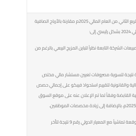
يعود سبب الخسائر المحققة خلال فترة الربع الثاني من العام المالي 2025م مقارنة بالأرباح الصافية
إلى:
عات الشركة التابعة نظراً لتباين المزيج البيعي بالرغم من
رية نتيجة لتسوية مصروفات تعيين مستشار مالي مختص
لمالية والقانونية لتقييم استحواذ فيبكو على إجمالي حصص
ية القابضة وفقاً لما تم الإعلان عنه على موقع السوق
3- ارتفاع مخصص الخسائر الائتمانية المتوقعة تماشياً مع المعيار الدولي رقم 9 نتيجة لتأخر