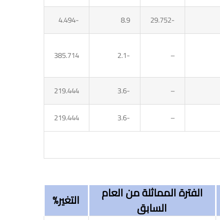
-4.494
8.9
-29.752
385.714
-2.1
–
219.444
-3.6
–
219.444
-3.6
–
الفترة المماثلة من العام
التغير%
السابق