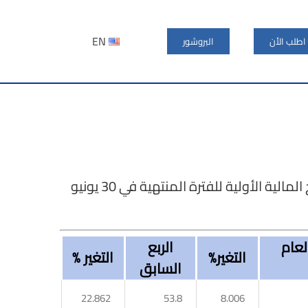
EN
اطلب الأن
البروشور
تعلن شركة تصنيع مواد التعبئة والتغليف (فيبكو) عن النتائج المالية الأولية للفترة المنتهية في 30 يونيو
لعام
الربع
التغير%
التغير %
السابق
22.862
53.8
8.006