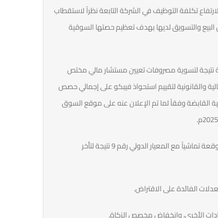
لارتفاع تكلفة التوظيف في الشركة التابعة نظراً لاستقطاب
البيع والتسويق لديها بهدف تعظيم حصتها السوقية
رية نتيجة لتسوية مصروفات تعيين مستشار مالي مختص
لمالية والقانونية لتقييم استحواذ فيبكو على إجمالي حصص
ية القابضة وفقاً لما تم الإعلان عنه على موقع السوق
3- ارتفاع مخصص الخسائر الائتمانية المتوقعة تماشياً مع المعيار الدولي رقم 9 نتيجة لتأخر
يرادات الأخرى، وانخفاض مخصص الزكاة.