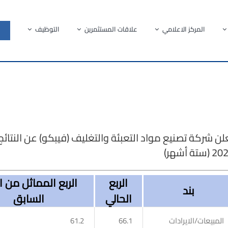
المركز الاعلامي
علاقات المستثمرين
التوظيف
(ستة أشهر)
الربع
الربع المماثل من ا
بند
الحالي
السابق
المبيعات/الايرادات
66.1
61.2