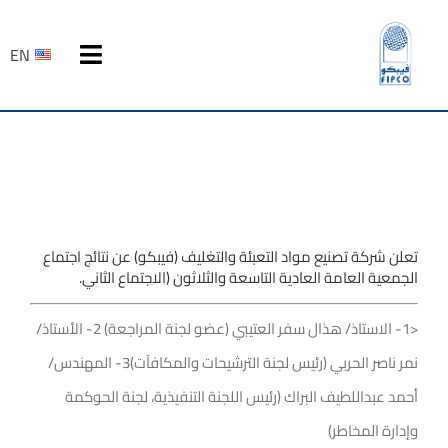
Ski
t
EN
Toggle
conten
Navigation
الرئيسية
عن فيبكو
المنتجات
تعلن شركة تصنيع مواد التعبئة والتغليف (فيبكو) عن نتائج اجتماع
الجمعية العامة العادية التاسعة والثلاثون (الاجتماع الثاني.
المركز الاعلامي
<1- الاستاذ/ هذال سفر العتيبي (عضو لجنة المراجعة) 2- الأستاذ/
علاقات المستثمرين
نمر ناصر الحربي (رئيس لجنة الترشيحات والمكافآت)3- المهندس/
أحمد عبداللطيف البراك (رئيس اللجنة التنفيذية، لجنة الحوكمة
التوظيف
وإدارة المخاطر)