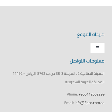
خريطة الموقع
Toggle
Navigation
معلومات التواصل
الرئيسية
المدينة الصناعية 2 , المرحلة 3, 38 ص.ب: 8762, الرياض - 11492
عن فيبكو
المملكة العربية السعودية
المنتجات
Phone:
+966112652299
Email:
info@fipco.com.sa
المركز الاعلامي