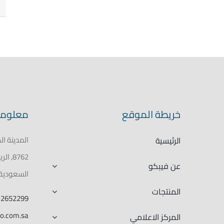
خريطة الموقع
معلوما
الرئيسية
عن فيبكو
السعودية
المنتجات
12652299
co.com.sa
المركز الاعلامي