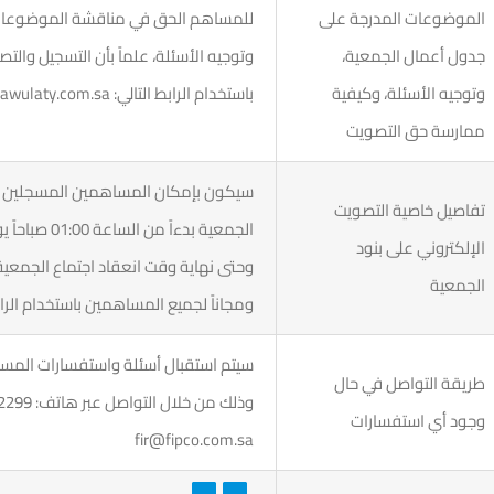
الموضوعات المدرجة على
للمساهم الحق في مناقشة الموضوعات ا
جدول أعمال الجمعية،
وتوجيه الأسئلة، علماً بأن التسجيل وال
وتوجيه الأسئلة، وكيفية
باستخدام الرابط التالي: www.tadawulaty.com.sa
ممارسة حق التصويت
سيكون بإمكان المساهمين المسجلين في 
تفاصيل خاصية التصويت
الإلكتروني على بنود
وحتى نهاية وقت انعقاد اجتماع الجمعية،
الجمعية
ومجاناً لجميع المساهمين باستخدام الرابط التالي: y.com.sa
سيتم استقبال أسئلة واستفسارات المس
طريقة التواصل في حال
وجود أي استفسارات
fir@fipco.com.sa