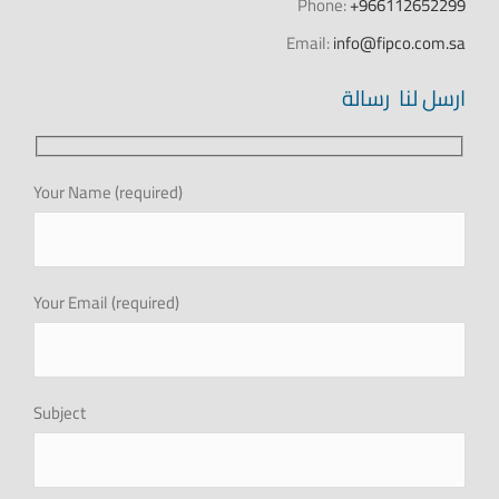
المنتجات
Phone:
+966112652299
Email:
info@fipco.com.sa
المركز الاعلامي
ارسل لنا رسالة
علاقات المستثمرين
Your Name (required)
التوظيف
اطلب الأن
Your Email (required)
البروشور
Subject